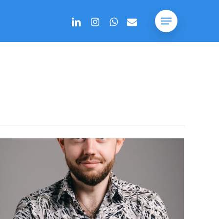
linkedin
instagram
whatsapp
email
Menu