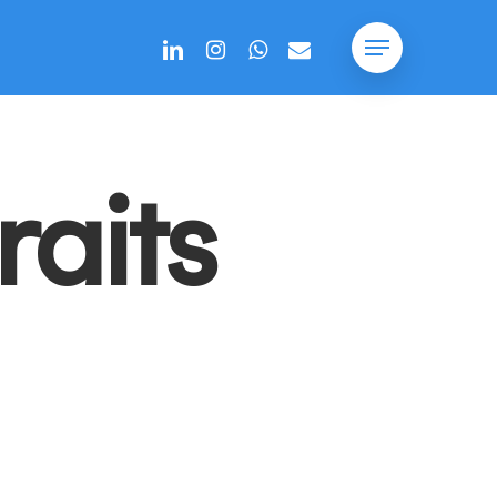
linkedin
instagram
whatsapp
email
Menu
aits